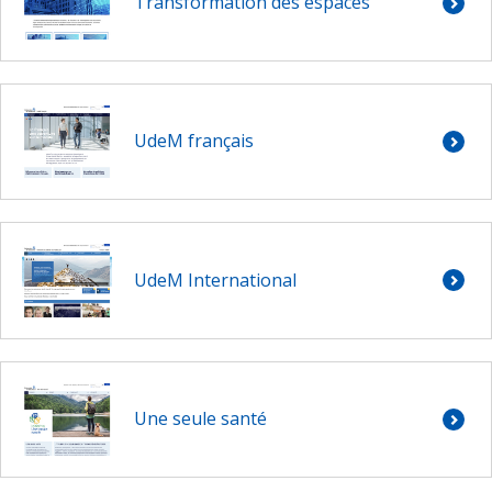
Transformation des espaces
UdeM français
UdeM International
Une seule santé