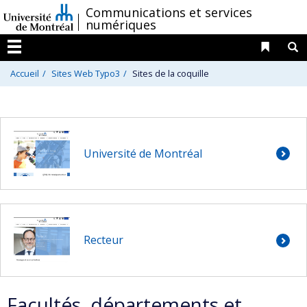
Passer
/
Communications et services
numériques
au
contenu
Liens 
R
Menu
Accueil
Sites Web Typo3
Sites de la coquille
Université de Montréal
Recteur
Facultés, départements et