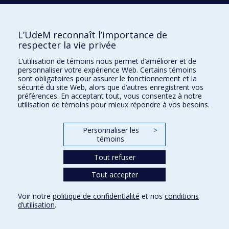
L’UdeM reconnaît l’importance de
respecter la vie privée
TI - Solutions d’affaires
L’utilisation de témoins nous permet d’améliorer et de
institutionnelles – Communications et
personnaliser votre expérience Web. Certains témoins
sont obligatoires pour assurer le fonctionnement et la
services numériques
sécurité du site Web, alors que d’autres enregistrent vos
préférences. En acceptant tout, vous consentez à notre
@
Support ou demande Typo3
utilisation de témoins pour mieux répondre à vos besoins.
@
Support ou demande Mon UdeM
Personnaliser les
>
témoins
Plan du site
Tout refuser
Accessibilité
Tout accepter
Confidentialité
Voir notre
politique de confidentialité
et nos
conditions
d’utilisation
.
Conditions d’utilisation
Paramètres des témoins
Université de